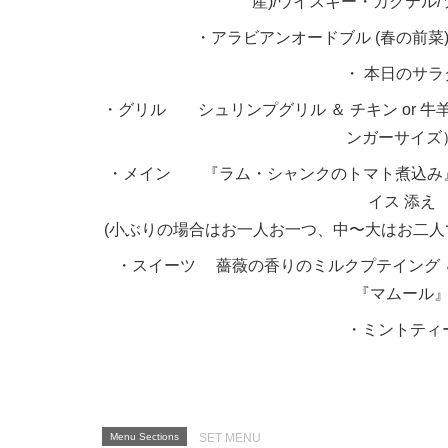
産)/ウイスキー・カクテル
・アラビアンオードブル (春の前菜
・ 本日のサラ
・グリル シュリンプグリル ＆ チキン or 牛
ンガーサイズ
・メイン 『ラム・シャンクのトマト煮込み』 wi
イス 添え
(小ぶりの場合はお一人お一つ、中〜大はお二
・スイーツ 薔薇の香りのミルクプテイング 
『マムール
・ミントティ
Menu Sections
SET MENU