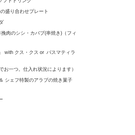
/ソフトドリンク
)の盛り合わせプレート
ダ
羊挽肉のシシ・カバブ(串焼き)（フィ
）
th クス・クス or バスマティラ
人でお一つ。仕入れ状況によります）
＆ シェフ特製のアラブの焼き菓子
』
ー