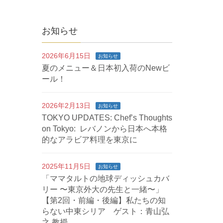
お知らせ
2026年6月15日
お知らせ
夏のメニュー＆日本初入荷のNewビ
ール！
2026年2月13日
お知らせ
TOKYO UPDATES: Chef’s Thoughts
on Tokyo: レバノンから日本へ本格
的なアラビア料理を東京に
2025年11月5日
お知らせ
「ママタルトの地球ディッシュカバ
リー 〜東京外大の先生と一緒〜」
【第2回・前編・後編】私たちの知
らない中東シリア ゲスト：青山弘
之 教授