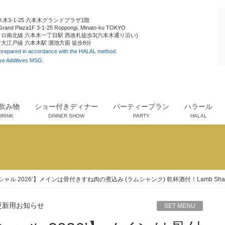
木3-1-25 六本木グランドプラザ1階
Grand Plaza1F 3-1-25 Roppongi, Minato-ku TOKYO
ロ南北線 六本木一丁目駅 西改札徒歩3(六本木通り沿い)
大江戸線 六本木駅 溜池方面 徒歩8分
 prepared in accordance with the HALAL method.
se Additives MSG.
飲み物
ショー付きディナー
パーティープラン
ハラール
DRINK
DINNER SHOW
PARTY
HALAL
ル 2026’】メインは骨付きすね肉の煮込み (ラムシャンク) 乾杯酒付！Lamb Shank Spe
更新用お知らせ
SET MENU