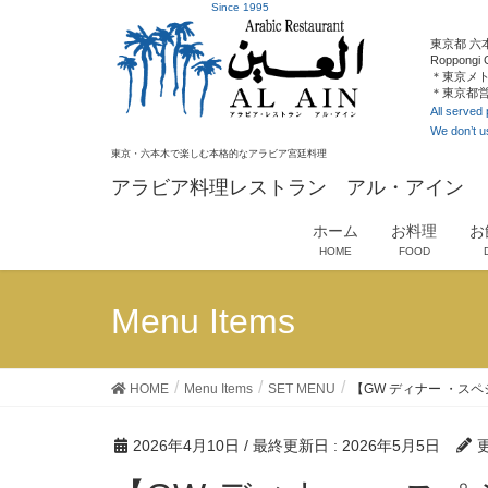
Since 1995
東京都 六本
Roppongi 
＊東京メト
＊東京都営
All served
We don’t u
東京・六本木で楽しむ本格的なアラビア宮廷料理
アラビア料理レストラン アル・アイン
ホーム
お料理
お
HOME
FOOD
Menu Items
HOME
Menu Items
SET MENU
【GW ディナー ・スペシャ
2026年4月10日
/ 最終更新日 :
2026年5月5日