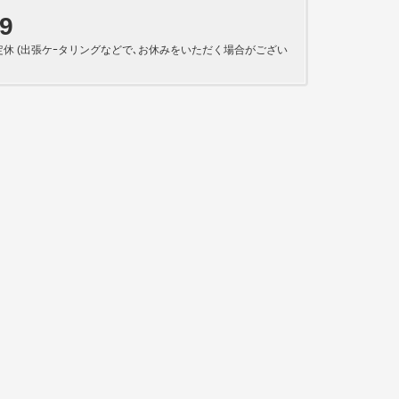
79
週月曜定休 (出張ケｰタリングなどで､お休みをいただく場合がござい